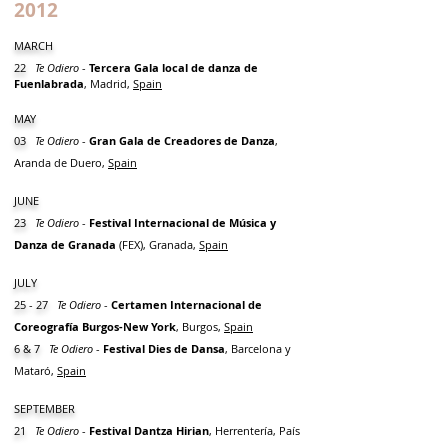
2012
MARCH
22
Te Odiero
-
Tercera Gala local de danza de
Fuenlabrada
, Madrid,
Spain
MAY
03
Te Odiero
-
Gran Gala de Creadores de Danza
,
Aranda de Duero,
Spain
JUNE
23
Te Odiero
-
Festival Internacional de Música y
Danza de Granada
(FEX), Granada,
Spain
JULY
25 - 27
Te Odiero
-
Certamen Internacional de
Coreografía Burgos-New York
, Burgos,
Spain
6 & 7
Te Odiero
-
Festival Dies de Dansa
, Barcelona y
Mataró,
Spain
SEPTEMBER
21
Te Odiero
-
Festival Dantza Hirian
, Herrentería, País